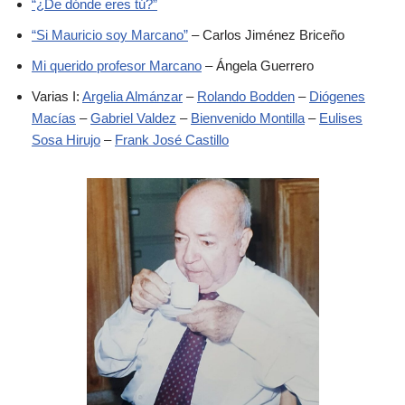
“¿De dónde eres tú?”
“Si Mauricio soy Marcano”
– Carlos Jiménez Briceño
Mi querido profesor Marcano
– Ángela Guerrero
Varias I:
Argelia Almánzar
–
Rolando Bodden
–
Diógenes
Macías
–
Gabriel Valdez
–
Bienvenido Montilla
–
Eulises
Sosa Hirujo
–
Frank José Castillo